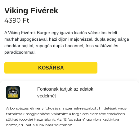
Viking Fivérek
4390
Ft
A Viking Fivérek Burger egy igazán kiadós választás érlelt
marhahúspogácsával, házi dijoni majonézzel, dupla adag sárga
cheddar sajttal, ropogós dupla baconnel, friss salátával és
paradicsommal.
KOSÁRBA
Tovább a teljes étlaphoz >
Fontosnak tartjuk az adatok
védelmét
A böngészési élmény fokozása, a személyre szabott hirdetések vagy
tartalmak megjelenítése, valamint a forgalom elemzése érdekében
sütiket (cookie) használunk. Az "Elfogadom" gombra kattintva
Házhozszállítás / Elvitel
Rendelj Online
hozzájárulhat a sütik használatához.
Szállítunk:
Veresegyház és környező városokba