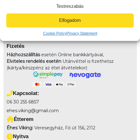
házhozszálítunk! 3km-es körzetben: 790Ft (Veresegyház
Testreszabás
területe) 3-4km-közt: 990 (Veresegyház távoli pontja)
4km felett: 1490 (Környező települések) 7km-10km-ig:
Elfogadom
2490
Elvitel:
Rendelésedet kérheted előrendeléssel elvitelre,
Cookie Policy
Privacy Statement
vagy akár házhozszállítással is!
Fizetés
Házhozszállítás
esetén Online bankkártyával,
Elviteles rendelés esetén
Utánvéttel is fizethetsz
(kártya/készpénz az étel átvételekor)
Kapcsolat:
06 30 255 6857
ehes.viking@gmail.com
Étterem
Éhes Viking:
Veresegyház, Fő út 156, 2112
Nyitva