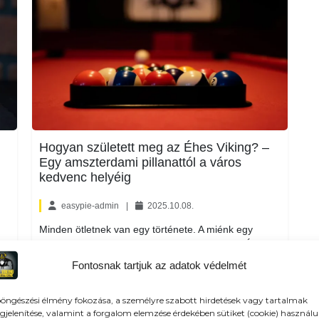
Hogyan született meg az Éhes Viking? –
Egy amszterdami pillanattól a város
kedvenc helyéig
easypie-admin
|
2025.10.08.
Minden ötletnek van egy története. A miénk egy
amszterdami utazással kezdődött, 2021-ben. Épp a
Five Bell Ribs Factory vendégei voltunk,...
Fontosnak tartjuk az adatok védelmét
Irány az étlap
öngészési élmény fokozása, a személyre szabott hirdetések vagy tartalmak
Tovább olvasom
jelenítése, valamint a forgalom elemzése érdekében sütiket (cookie) használu