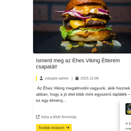
Ismerd meg az Éhes Viking Étterem
csapatát!
easypie-admin
|
2025.10.08.
Az Éhes Viking megálmodói vagyunk, akik hisznek
abban, hogy a jó étel több mint egyszerű táplálék –
ez egy élmény,...
Irány a többi finomság
A b
Tovább olvasom
meg