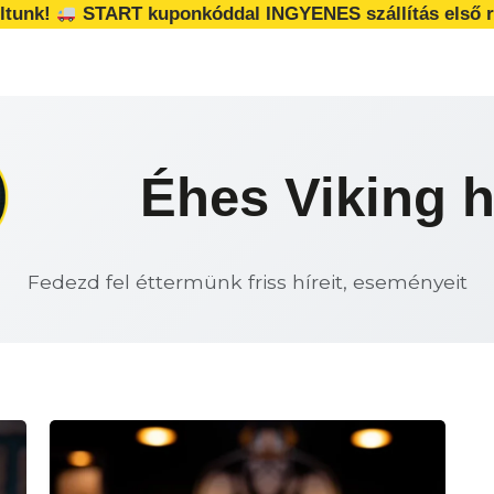
ltunk!
START kuponkóddal INGYENES szállítás első r
Éhes Viking h
Fedezd fel éttermünk friss híreit, eseményeit