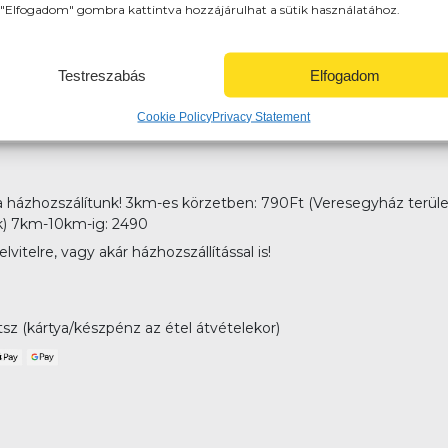
"Elfogadom" gombra kattintva hozzájárulhat a sütik használatához.
Testreszabás
Elfogadom
Cookie Policy
Privacy Statement
házhozszálítunk! 3km-es körzetben: 790Ft (Veresegyház terület
ek) 7km-10km-ig: 2490
itelre, vagy akár házhozszállítással is!
tsz (kártya/készpénz az étel átvételekor)