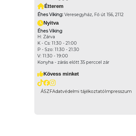
Étterem
Éhes Viking:
Veresegyház, Fő út 156, 2112
Nyitva
Éhes Viking
H: Zárva
K - Cs: 11:30 - 21:00
P - Szo: 11:30 - 21:30
V: 11:30 - 19:00
Konyha - zárás előtt 35 perccel zár
Kövess minket
ÁSZF
Adatvédelmi tájékoztató
Impresszum