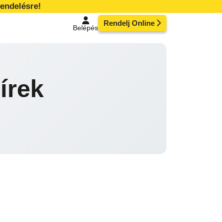
endelésre!
Rendelj Online
Belépés
írek