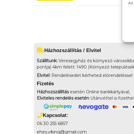
Az 
Házhozszállítás / Elvitel
Szállítunk:
Veresegyház és környező városokba 
pontja) 4km felett: 1490 (Környező település
Elvitel:
Rendelésedet kérheted előrendeléssel elv
Fizetés
Házhozszállítás
esetén Online bankkártyával,
Elviteles rendelés esetén
Utánvéttel is fizethe
Kapcsolat:
06 30 255 6857
ehes.viking@gmail.com