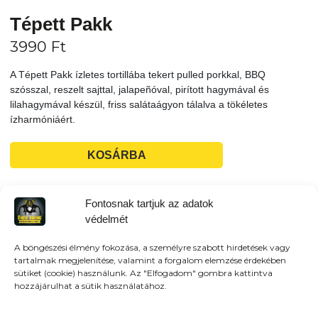
Tépett Pakk
3990
Ft
A Tépett Pakk ízletes tortillába tekert pulled porkkal, BBQ
szósszal, reszelt sajttal, jalapeñóval, pirított hagymával és
lilahagymával készül, friss salátaágyon tálalva a tökéletes
ízharmóniáért.
KOSÁRBA
Tovább a teljes étlaphoz >
Fontosnak tartjuk az adatok
védelmét
A böngészési élmény fokozása, a személyre szabott hirdetések vagy
tartalmak megjelenítése, valamint a forgalom elemzése érdekében
sütiket (cookie) használunk. Az "Elfogadom" gombra kattintva
Házhozszállítás / Elvitel
Rendelj Online
hozzájárulhat a sütik használatához.
Szállítunk:
Veresegyház és környező városokba