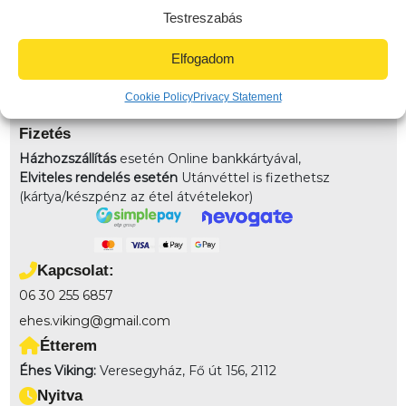
házhozszálítunk! 3km-es körzetben: 790Ft (Veresegyház
Testreszabás
területe) 3-4km-közt: 990 (Veresegyház távoli pontja)
4km felett: 1490 (Környező települések) 7km-10km-ig:
Elfogadom
2490
Elvitel:
Rendelésedet kérheted előrendeléssel elvitelre,
Cookie Policy
Privacy Statement
vagy akár házhozszállítással is!
Fizetés
Házhozszállítás
esetén Online bankkártyával,
Elviteles rendelés esetén
Utánvéttel is fizethetsz
(kártya/készpénz az étel átvételekor)
Kapcsolat:
06 30 255 6857
ehes.viking@gmail.com
Étterem
Éhes Viking:
Veresegyház, Fő út 156, 2112
Nyitva