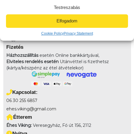
házhozszálítunk! 3km-es körzetben: 790Ft (Veresegyház
Testreszabás
területe) 3-4km-közt: 990 (Veresegyház távoli pontja)
4km felett: 1490 (Környező települések) 7km-10km-ig:
Elfogadom
2490
Elvitel:
Rendelésedet kérheted előrendeléssel elvitelre,
Cookie Policy
Privacy Statement
vagy akár házhozszállítással is!
Fizetés
Házhozszállítás
esetén Online bankkártyával,
Elviteles rendelés esetén
Utánvéttel is fizethetsz
(kártya/készpénz az étel átvételekor)
Kapcsolat:
06 30 255 6857
ehes.viking@gmail.com
Étterem
Éhes Viking:
Veresegyház, Fő út 156, 2112
Nyitva