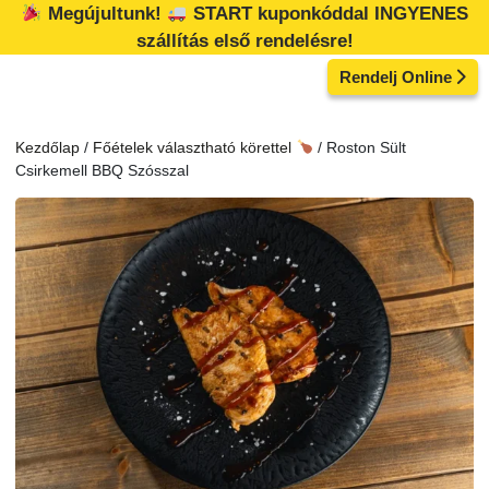
Kilépés
Megújultunk!
START kuponkóddal INGYENES
a
szállítás első rendelésre!
tartalomba
Rendelj Online
Kezdőlap
/
Főételek választható körettel
/ Roston Sült
Csirkemell BBQ Szósszal