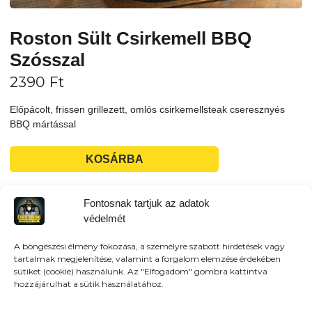
Roston Sült Csirkemell BBQ
Szósszal
2390
Ft
Előpácolt, frissen grillezett, omlós csirkemellsteak cseresznyés
BBQ mártással
KOSÁRBA
Fontosnak tartjuk az adatok
Tovább a teljes étlaphoz >
védelmét
A böngészési élmény fokozása, a személyre szabott hirdetések vagy
tartalmak megjelenítése, valamint a forgalom elemzése érdekében
sütiket (cookie) használunk. Az "Elfogadom" gombra kattintva
hozzájárulhat a sütik használatához.
Házhozszállítás / Elvitel
Rendelj Online
Szállítunk:
Veresegyház és környező városokba