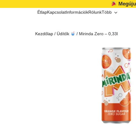
Kilépés
Megúju
a
Étlap
Kapcsolat
Információk
Rólunk
Több
tartalomba
Kezdőlap
/
Üdítők
/ Mirinda Zero – 0,33l