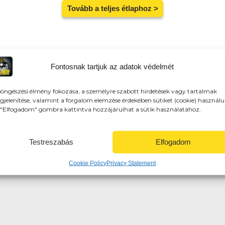
Tovább a teljes étlaphoz >
Fontosnak tartjuk az adatok védelmét
házhozszálítunk! 3km-es körzetben: 790Ft (Veresegyház terület
öngészési élmény fokozása, a személyre szabott hirdetések vagy tartalmak
ek) 7km-10km-ig: 2490
jelenítése, valamint a forgalom elemzése érdekében sütiket (cookie) használu
"Elfogadom" gombra kattintva hozzájárulhat a sütik használatához.
itelre, vagy akár házhozszállítással is!
Testreszabás
Elfogadom
tsz (kártya/készpénz az étel átvételekor)
Cookie Policy
Privacy Statement