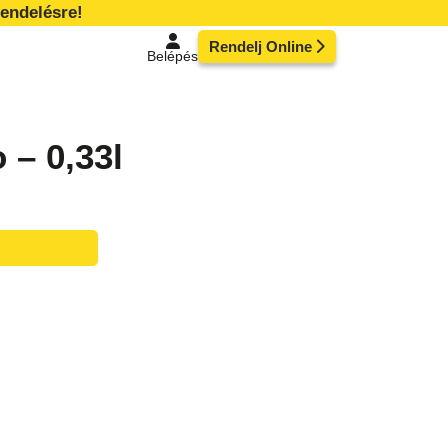
endelésre!
Rendelj Online
Belépés
 – 0,33l