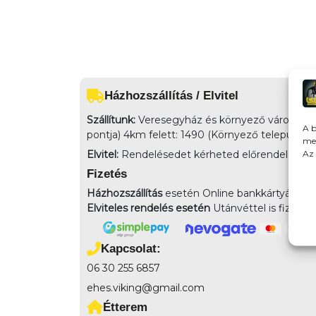
Házhozszállítás / Elvitel
Szállítunk:
Veresegyház és környező városokba 
A b
pontja) 4km felett: 1490 (Környező település
meg
Az 
Elvitel:
Rendelésedet kérheted előrendeléssel elv
Fizetés
Házhozszállítás
esetén Online bankkártyával,
Elviteles rendelés esetén
Utánvéttel is fizethe
Kapcsolat:
06 30 255 6857
ehes.viking@gmail.com
Étterem