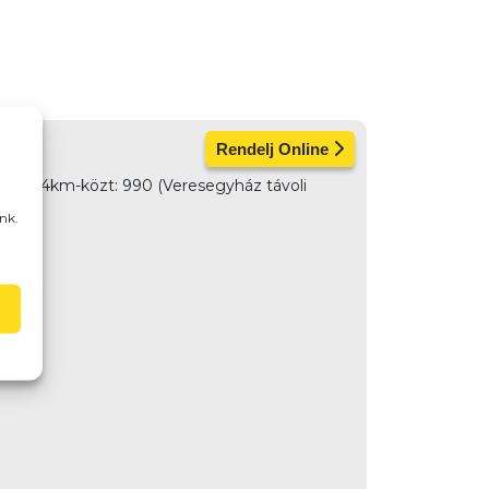
Rendelj Online
e) 3-4km-közt: 990 (Veresegyház távoli
nk.