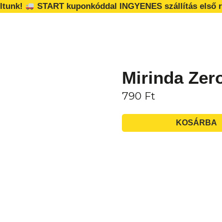
ltunk!
START kuponkóddal INGYENES szállítás első r
Mirinda Zero
790
Ft
KOSÁRBA