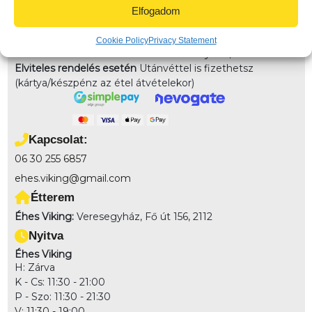
Elvitel:
Rendelésedet kérheted előrendeléssel elvitelre,
Elfogadom
vagy akár házhozszállítással is!
Fizetés
Cookie Policy
Privacy Statement
Házhozszállítás
esetén Online bankkártyával,
Elviteles rendelés esetén
Utánvéttel is fizethetsz
(kártya/készpénz az étel átvételekor)
Kapcsolat:
06 30 255 6857
ehes.viking@gmail.com
Étterem
Éhes Viking:
Veresegyház, Fő út 156, 2112
Nyitva
Éhes Viking
H: Zárva
K - Cs: 11:30 - 21:00
P - Szo: 11:30 - 21:30
V: 11:30 - 19:00