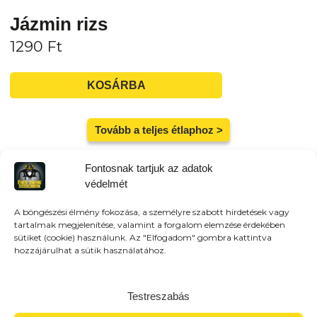
Jázmin rizs
1290
Ft
KOSÁRBA
Tovább a teljes étlaphoz >
Fontosnak tartjuk az adatok
védelmét
A böngészési élmény fokozása, a személyre szabott hirdetések vagy
Házhozszállítás / Elvitel
Rendelj Online
tartalmak megjelenítése, valamint a forgalom elemzése érdekében
sütiket (cookie) használunk. Az "Elfogadom" gombra kattintva
Szállítunk:
Veresegyház és környező városokba
hozzájárulhat a sütik használatához.
házhozszálítunk! 3km-es körzetben: 790Ft (Veresegyház
területe) 3-4km-közt: 990 (Veresegyház távoli pontja)
4km felett: 1490 (Környező települések) 7km-10km-ig:
Testreszabás
2490