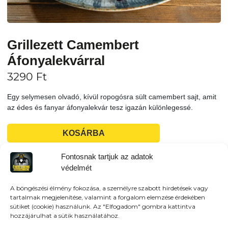
Grillezett Camembert
Áfonyalekvárral
3290
Ft
Egy selymesen olvadó, kívül ropogósra sült camembert sajt, amit
az édes és fanyar áfonyalekvár tesz igazán különlegessé.
KOSÁRBA
Fontosnak tartjuk az adatok
Tovább a teljes étlaphoz >
védelmét
A böngészési élmény fokozása, a személyre szabott hirdetések vagy
tartalmak megjelenítése, valamint a forgalom elemzése érdekében
sütiket (cookie) használunk. Az "Elfogadom" gombra kattintva
hozzájárulhat a sütik használatához.
Házhozszállítás / Elvitel
Rendelj Online