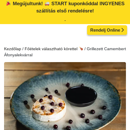
Kilépés
Megújultunk!
START kuponkóddal INGYENES
a
szállítás első rendelésre!
tartalomba
.
Rendelj Online
Kezdőlap
/
Főételek választható körettel
/ Grillezett Camembert
Áfonyalekvárral