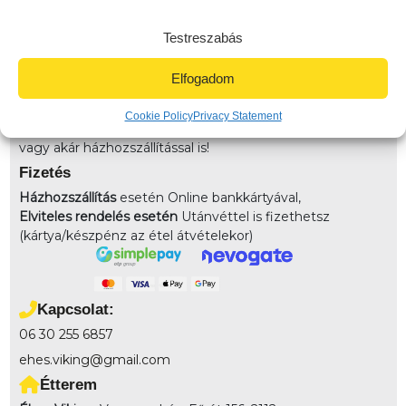
Szállítunk:
Veresegyház és környező városokba
Testreszabás
házhozszálítunk! 3km-es körzetben: 790Ft (Veresegyház
területe) 3-4km-közt: 990 (Veresegyház távoli pontja)
Elfogadom
4km felett: 1490 (Környező települések) 7km-10km-ig:
2490
Cookie Policy
Privacy Statement
Elvitel:
Rendelésedet kérheted előrendeléssel elvitelre,
vagy akár házhozszállítással is!
Fizetés
Házhozszállítás
esetén Online bankkártyával,
Elviteles rendelés esetén
Utánvéttel is fizethetsz
(kártya/készpénz az étel átvételekor)
Kapcsolat:
06 30 255 6857
ehes.viking@gmail.com
Étterem