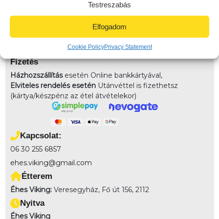
területe) 3-4km-közt: 990 (Veresegyház távoli pontja)
Testreszabás
4km felett: 1490 (Környező települések) 7km-10km-ig:
2490
Elfogadom
Elvitel:
Rendelésedet kérheted előrendeléssel elvitelre,
Cookie Policy
Privacy Statement
vagy akár házhozszállítással is!
Fizetés
Házhozszállítás
esetén Online bankkártyával,
Elviteles rendelés esetén
Utánvéttel is fizethetsz
(kártya/készpénz az étel átvételekor)
Kapcsolat:
06 30 255 6857
ehes.viking@gmail.com
Étterem
Éhes Viking:
Veresegyház, Fő út 156, 2112
Nyitva
Éhes Viking