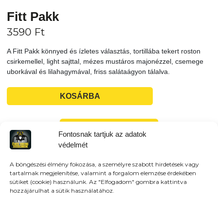
Fitt Pakk
3590
Ft
A Fitt Pakk könnyed és ízletes választás, tortillába tekert roston
csirkemellel, light sajttal, mézes mustáros majonézzel, csemege
uborkával és lilahagymával, friss salátaágyon tálalva.
KOSÁRBA
Tovább a teljes étlaphoz >
Fontosnak tartjuk az adatok
védelmét
A böngészési élmény fokozása, a személyre szabott hirdetések vagy
tartalmak megjelenítése, valamint a forgalom elemzése érdekében
sütiket (cookie) használunk. Az "Elfogadom" gombra kattintva
Házhozszállítás / Elvitel
Rendelj Online
hozzájárulhat a sütik használatához.
Szállítunk:
Veresegyház és környező városokba
házhozszálítunk! 3km-es körzetben: 790Ft (Veresegyház